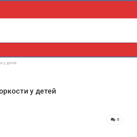
и у детей
оркости у детей
0