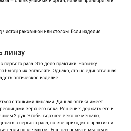
лаза — очень уязвимый орган, нельзя пренебрегать
д чистой раковиной или столом. Если изделие
ь линзу
с первого раза. Это дело практики. Новичку
ся быстро их вставлять. Однако, это не единственная
адеть оптическое изделие.
аться с тонкими линзами. Данная оптика имеет
 ресницами верхнего века. Решение: держать его и
ением 2 рук. Чтобы верхнее веко не мешало,
делать с первого раза, но все приходит с практикой.
хо вытерли после мытья. Еще раз помыть мылом и