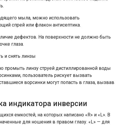
ь.
дходящего мыла, можно использовать
щий спрей или флакон антисептика.
личие дефектов. На поверхности не должно быть
очке глаза.
ь и снять линзы
рно промыть линзу струей дистиллированной воды
рсинками, пользователь рискует вызвать
тавшиеся ворсинки могут попасть в глаза, вызвав
рка индикатора инверсии
ихся емкостей, на которых написано «R» и «L». В
аченные для ношения в правом глазу. «L» — для