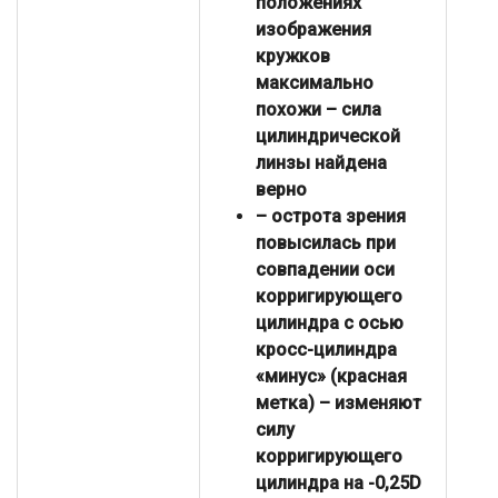
положениях
изображения
кружков
максимально
похожи – сила
цилиндрической
линзы найдена
верно
– острота зрения
повысилась при
совпадении оси
корригирующего
цилиндра с осью
кросс-цилиндра
«минус» (красная
метка) – изменяют
силу
корригирующего
цилиндра на -0,25D