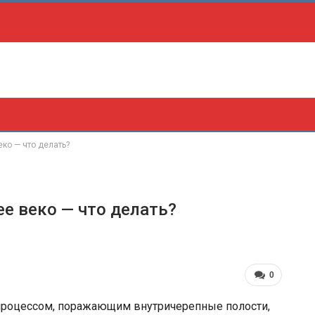
еко — что делать?
ее веко — что делать?
0
роцессом, поражающим внутричерепные полости,