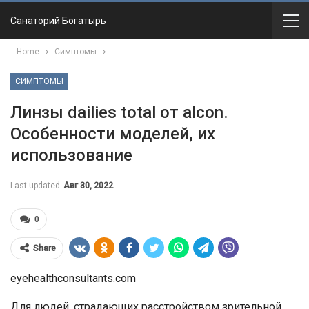
Санаторий Богатырь
Home
Симптомы
СИМПТОМЫ
Линзы dailies total от alcon.
Особенности моделей, их
использование
Last updated
Авг 30, 2022
0
Share
eyehealthconsultants.com
Для людей, страдающих расстройством зрительной