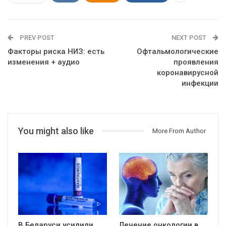
PREV POST
NEXT POST
Факторы риска НИЗ: есть
Офтальмологические
изменения + аудио
проявления
коронавирусной
инфекции
You might also like
More From Author
В Беларуси усилили
Лечение онкологии в