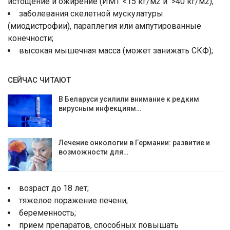
истощение и ожирение (ИМТ <15 кг/м2 и >40 кг/м2);
заболевания скелетной мускулатуры
(миодистрофии), параплегия или ампутированные
конечности;
высокая мышечная масса (может занижать СКФ);
СЕЙЧАС ЧИТАЮТ
В Беларуси усилили внимание к редким
вирусным инфекциям…
Лечение онкологии в Германии: развитие и
возможности для…
возраст до 18 лет;
тяжелое поражение печени;
беременность;
прием препаратов, способных повышать