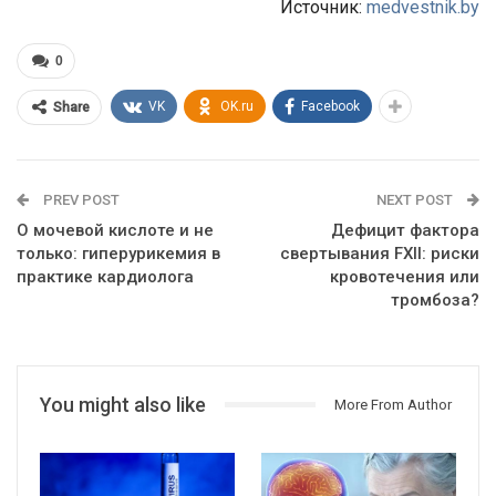
Источник:
medvestnik.by
0
VK
OK.ru
Facebook
Share
PREV POST
NEXT POST
О мочевой кислоте и не
Дефицит фактора
только: гиперурикемия в
свертывания FXII: риски
практике кардиолога
кровотечения или
тромбоза?
You might also like
More From Author