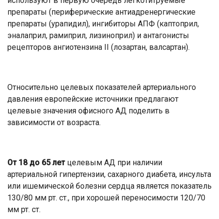
используют в первую очередь легкотитруемые
препараты (периферические антиадренергические
препараты (урапидил), ингибиторы АПФ (каптоприл,
эналаприл, рамиприл, лизиноприл) и антагонисты
рецепторов ангиотензина ІІ (лозартан, валсартан).
Относительно целевых показателей артериального
давления европейские источники предлагают
целевые значения офисного АД поделить в
зависимости от возраста.
От 18 до 65 лет
целевым АД при наличии
артериальной гипертензии, сахарного диабета, инсульта
или ишемической болезни сердца является показатель
130/80 мм рт. ст., при хорошей переносимости 120/70
мм рт. ст.