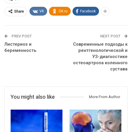
VK
OK.ru
Facebook
Share
PREV POST
NEXT POST
Листериоз и
Современные подходы к
беременность
рентгенологической и
УЗ-диагностике
остеоартроза коленного
сустава
You might also like
More From Author