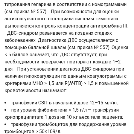
титрования гепарина в соответствии с номограммами
(см. приказ № 557). При возможности для оценки
антикоагулянтного потенциала системы гемостаза
выполняется контроль концентрации антитромбина III.
ДВС-синдром развивается на поздних стадиях
заболеваниях. Диагностика ДВС осуществляется с
помощью балльной шкалы (см. приказ № 557). Оценка
< 5 баллов означает, что ДВС отсутствует, при
необходимости перерасчет повторяют каждые 1–2
дня. При установлении диагноза ДВС-синдрома при
наличии гипокоагуляции по данным коагулограммы с
критериями МНО > 1,5 или R(АЧТВ) > 1,5 и повышенной
кровоточивости назначают:
трансфузии СЗП в начальной дозе 12–15 мл/кг;
при уровне фибриногена < 1,5 г/л — трансфузии
криопреципитата 1 доза на 10 кг веса тела пациента;
трансфузии тромбоцитов для поддержания уровня
тромбоцитов > 50×109/л.