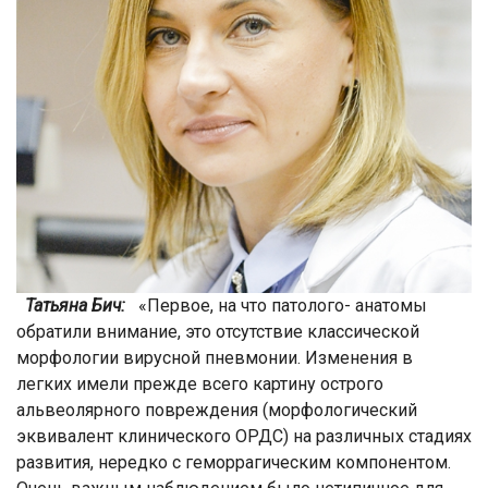
Татьяна Бич:
«Первое, на что патолого- анатомы
обратили внимание, это отсутствие классической
морфологии вирусной пневмонии. Изменения в
легких имели прежде всего картину острого
альвеолярного повреждения (морфологический
эквивалент клинического ОРДС) на различных стадиях
развития, нередко с геморрагическим компонентом.