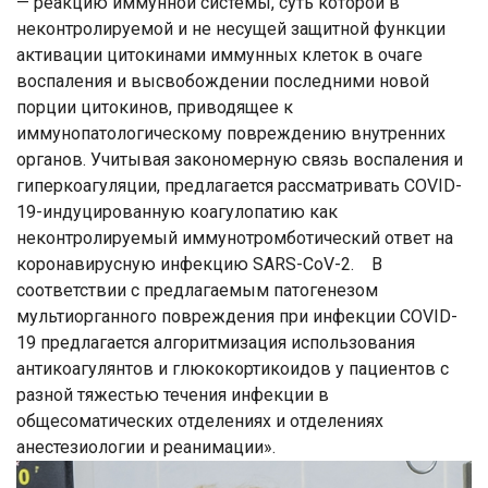
— реакцию иммунной системы, суть которой в
неконтролируемой и не несущей защитной функции
активации цитокинами иммунных клеток в очаге
воспаления и высвобождении последними новой
порции цитокинов, приводящее к
иммунопатологическому повреждению внутренних
органов. Учитывая закономерную связь воспаления и
гиперкоагуляции, предлагается рассматривать COVID-
19-индуцированную коагулопатию как
неконтролируемый иммунотромботический ответ на
коронавирусную инфекцию SARS-CoV-2. В
соответствии с предлагаемым патогенезом
мультиорганного повреждения при инфекции COVID-
19 предлагается алгоритмизация использования
антикоагулянтов и глюкокортикоидов у пациентов с
разной тяжестью течения инфекции в
общесоматических отделениях и отделениях
анестезиологии и реанимации».