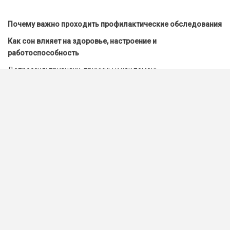
Почему важно проходить профилактические обследования
Как сон влияет на здоровье, настроение и
работоспособность
Депрессия: признаки, причины и как помочь
Как сохранить активность и самостоятельность в пожилом
возрасте
Можно ли заряжать электромобиль дома: плюсы,
ограничения и практические советы
Почему большинство бытовых травм происходит рядом с
домом
Как сделать безопасный двор для детей и пожилых людей
В Беларуси усилили внимание к редким вирусным
инфекциям после сообщений о хантавирусе
Прорыв: нейроимплантат возвращает речь