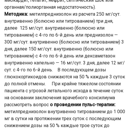
миокардит, гепатит, нефрит, септический шок или
органная/полиорганная недостаточность).
Методика:
метилпреднизолон из расчета 250 мг/сут.
внутривенно (болюсно или титрованием) три дня,
далее 125 мг/сут. внутривенно (болюсно или
титрованием) с 4-го по 6-й день или преднизолон —
300 мг/сут. внутривенно (болюсно или титрованием) 3
дня, далее 150 мг/сут. внутривенно (болюсно или
титрованием) с 4-го по 6-й день или дексаметазон
внутривенно капельно — 16 мг/сут. 3 дня, далее 12 мг/
сут. с 4-го по 6-й день. В последующем дозы
глюкокортикоидов снижаются на 50 % каждые 3 суток
до полной отмены. При крайне тяжелом состоянии
пациента с угрозой летального исхода в течение суток
на основании заключения врачебного консилиума
рассмотреть вопрос
о проведении пульс-терапии:
метилпреднизолон внутривенно титрованием до 1 000
мг в сутки на протяжении трех суток с последующим
снижением дозы на 50 % каждые трое суток до