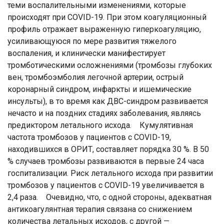
теми воспалительными изменениями, которые
происходят при COVID-19. При этом коагуляционный
профиль отражает выраженную гиперкоагуляцию,
усиливающуюся по мере развития тяжелого
воспаления, и клинически манифестирует
тромботическими осложнениями (тромбозы глубоких
вен, тромбоэмболия легочной артерии, острый
коронарный синдром, инфаркты и ишемические
инсульты), в то время как ДВС-синдром развивается
нечасто и на поздних стадиях заболевания, являясь
предиктором летального исхода. Кумулятивная
частота тромбозов у пациентов с COVID-19,
находившихся в ОРИТ, составляет порядка 30 %. В 50
% случаев тромбозы развиваются в первые 24 часа
госпитализации. Риск летального исхода при развитии
тромбозов у пациентов с COVID-19 увеличивается в
2,4 раза. Очевидно, что, с одной стороны, адекватная
антикоагулянтная терапия связана со снижением
количества летальных исходов, с другой —