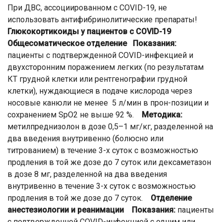
При ДВС, ассоциированном с COVID-19, не
использовать антифибринолитические препараты!
Глюкокортикоиды у пациентов с COVID-19
Общесоматическое отделение
Показания:
пациенты с подтвержденной COVID-инфекцией и
двухсторонним поражением легких (по результатам
КТ грудной клетки или рентгенографии грудной
клетки), нуждающиеся в подаче кислорода через
носовые канюли не менее 5 л/мин в прон-позиции и
сохранением SpO2 не выше 92 %.
Методика:
метилпреднизолон в дозе 0,5–1 мг/кг, разделенной на
два введения внутривенно (болюсно или
титрованием) в течение 3-х суток с возможностью
продления в той же дозе до 7 суток или дексаметазон
в дозе 8 мг, разделенной на два введения
внутривенно в течение 3-х суток с возможностью
продления в той же дозе до 7 суток.
Отделение
анестезиологии и реанимации
Показания:
пациенты
с подтвержденной COVID-инфекцией с одним или