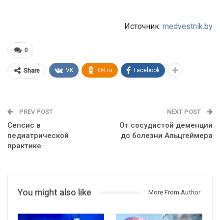
Источник:
medvestnik.by
0
VK
OK.ru
Facebook
Share
PREV POST
NEXT POST
Сепсис в
От сосудистой деменции
педиатрической
до болезни Альцгеймера
практике
You might also like
More From Author