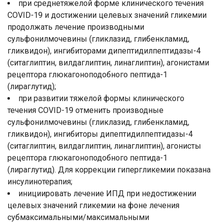
при среднетяжелой форме клинического течения
COVID-19 и достижении целевых значений гликемии
продолжать лечение производными
сульфонилмочевины (гликлазид, глибенкламид,
гликвидон), ингибиторами дипептидилпептидазы-4
(ситаглиптин, вилдаглиптин, линаглиптин), агонистами
рецептора глюкагоноподобного пептида-1
(лираглутид);
при развитии тяжелой формы клинического
течения COVID-19 отменить производные
сульфонилмочевины (гликлазид, глибенкламид,
гликвидон), ингибиторы дипептидилпептидазы-4
(ситаглиптин, вилдаглиптин, линаглиптин), агонисты
рецептора глюкагоноподобного пептида-1
(лираглутид). Для коррекции гипергликемии показана
инсулинотерапия;
инициировать лечение ИПД при недостижении
целевых значений гликемии на фоне лечения
субмаксимальными/максимальными