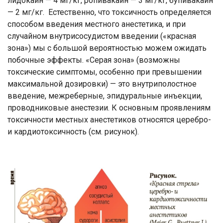
лидокаин — 4 мг/кг, ропивакаин — 3 мг/кг, бупивакаин
— 2 мг/кг. Естественно, что токсичность определяется
способом введения местного анестетика, и при
случайном внутрисосудистом введении («красная
зона») мы с большой вероятностью можем ожидать
побочные эффекты. «Серая зона» (возможны
токсические симптомы, особенно при превышении
максимальной дозировки) — это внутриполостное
введение, межреберные, эпидуральные инъекции,
проводниковые анестезии. К основным проявлениям
токсичности местных анестетиков относятся церебро-
и кардиотоксичность (см. рисунок).