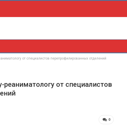
реаниматологу от специалистов перепрофилированных отделений
у-реаниматологу от специалистов
лений
0