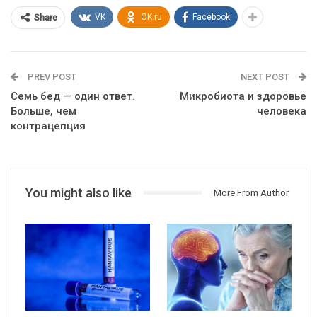
VK
OK.ru
Facebook
Share
PREV POST
NEXT POST
Семь бед — один ответ.
Микробиота и здоровье
Больше, чем
человека
контрацепция
You might also like
More From Author