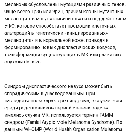
меланома обусловлены мутациями различных генов,
чаще всего 1р36 или 9р21, причем клоны мутантных
меланоцитов могут активизироваться под действием
УФО, которое способствует промоции клеточных
альтераций в генетически «инициированных»
меланоцитах и в нормальной коже, приводя к
формированию новых диспластических невусов,
трансформации существующих в МК или развитию
опухоли de novo.
Синдром дисплаcтического невуса может быть
спорадическим и унаследованным. При
наследственном характере синдрома, в случае если
среди родственников первой степени родства
имелись случаи МК, используется термин FAMM-
синдром (Famial Atypic Mole Melanoma Syndrome). По
данным WHOMP (World Health Organisation Melanoma