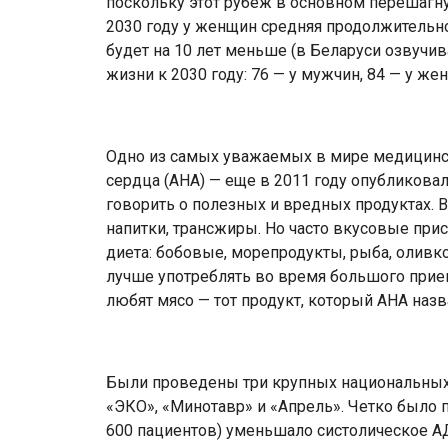
поскольку этот рубеж в основном перешагну
2030 году у женщин средняя продолжительнос
будет на 10 лет меньше (в Беларуси озвучи
жизни к 2030 году: 76 — у мужчин, 84 — у жен
Одно из самых уважаемых в мире медицинс
сердца (АНА) — еще в 2011 году опубликова
говорить о полезных и вредных продуктах.
напитки, трансжиры. Но часто вкусовые при
диета: бобовые, морепродукты, рыба, оливков
лучше употреблять во время большого приема
любят мясо — тот продукт, который АНА наз
Были проведены три крупных национальных и
«ЭКО», «Минотавр» и «Апрель». Четко было по
600 пациентов) уменьшало систолическое АД 