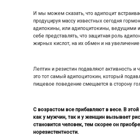
И мы можем сказать, что адипоцит встраивае
продуцируя массу известных сегодня гормон
адипокины, или адипоцитокины, ведущими из
себе представлять, что защитная роль адипо
жирных кислот, на их обмен и на увеличени
Лептин и резистин подавляют активность и ч
это тот самый адипоцитокин, который подавл
пищевое поведение смещается в сторону гол
С возрастом все прибавляют в весе. В этой
как у мужчин, так и у женщин вызывает рис
становится человек, тем скорее он приобр
норезистентности.