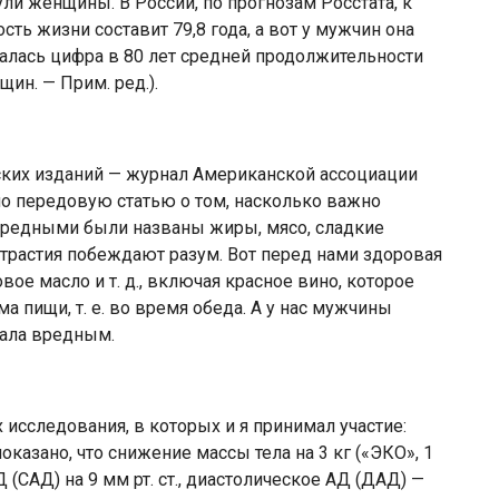
ли женщины. В России, по прогнозам Росстата, к
ть жизни составит 79,8 года, а вот у мужчин она
валась цифра в 80 лет средней продолжительности
щин. — Прим. ред.).
ких изданий — журнал Американской ассоциации
ло передовую статью о том, насколько важно
 Вредными были названы жиры, мясо, сладкие
страстия побеждают разум. Вот перед нами здоровая
ое масло и т. д., включая красное вино, которое
 пищи, т. е. во время обеда. А у нас мужчины
вала вредным.
сследования, в которых и я принимал участие:
казано, что снижение массы тела на 3 кг («ЭКО», 1
(САД) на 9 мм рт. ст., диастолическое АД (ДАД) —