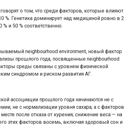
оворят о том, что среди факторов, которые влияют
0 %. Генетика доминирует над медициной ровно в 2
0 % и 50 % соответственно.
зываемый neighbourhood environment, новый фактор
нализы прошлого года, посвященные neighbourhood
факторы среды связаны с уровнем физической
ским синдромом и риском развития АГ.
ой ассоциации прошлого года начинаются не с
мии, не с нормализации уровня сахара, а с факторов
 месте после отказа от курения, снижение веса — на
сего этих факторов восемь, включая здоровый сон и