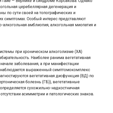
 Гайе — Вернике и синдроме Корсакова. Однако
когольная церебеллярная дегенерация и
ы по сути своей на топографических и
их симптомах. Особый интерес представляют
-алкогольная амблиопия, алкогольная миопатия и
системы при хроническом алкоголизме (ХА)
збирательность. Наиболее ранима вегетативная
 начале заболевания, а при манифестации
С) наблюдается выраженный симптомокомплекс
иагностируются вегетативная дисфункция (ВД) по
ртоническая болезнь (ГБ)), вегетативные
 определяется сухожильно-надкостничная
отсутствии асимметрии и патологических знаков.