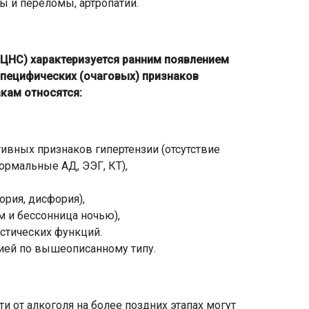
ы и переломы, артропатии.
ЦНС) характеризуется ранним появлением
специфических (очаговых) признаков
кам относятся:
ивных признаков гипертензии (отсутствие
ормальные АД, ЭЭГ, КТ),
ория, дисфория),
м и бессонница ночью),
стических функций.
цией по вышеописанному типу.
 от алкоголя на более поздних этапах могут