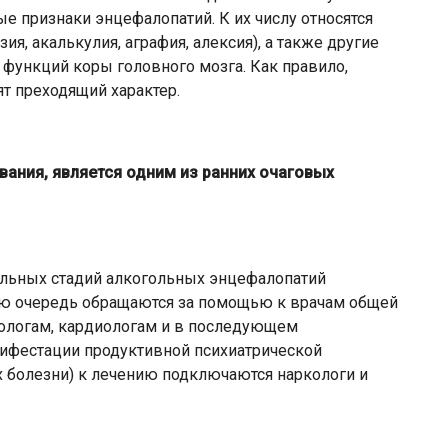
е признаки энцефалопатий. К их числу относятся
зия, акалькулия, аграфия, алексия), а также другие
ункций коры головного мозга. Как правило,
т преходящий характер.
евания, является одним из ранних очаговых
альных стадий алкогольных энцефалопатий
вую очередь обращаются за помощью к врачам общей
нологам, кардиологам и в последующем
нифестации продуктивной психиатрической
х болезни) к лечению подключаются наркологи и