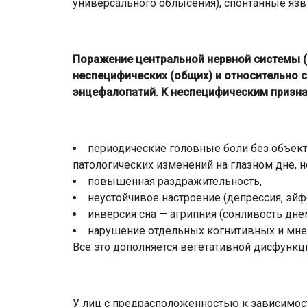
универсального облысения), спонтанные язв
Поражение центральной нервной системы (
неспецифических (общих) и относительно 
энцефалопатий. К неспецифическим призна
периодические головные боли без объект
патологических изменений на глазном дне, н
повышенная раздражительность,
неустойчивое настроение (депрессия, эйф
инверсия сна — агрипния (сонливость дне
нарушение отдельных когнитивных и мне
Все это дополняется вегетативной дисфунк
У лиц с предрасположенностью к зависимости