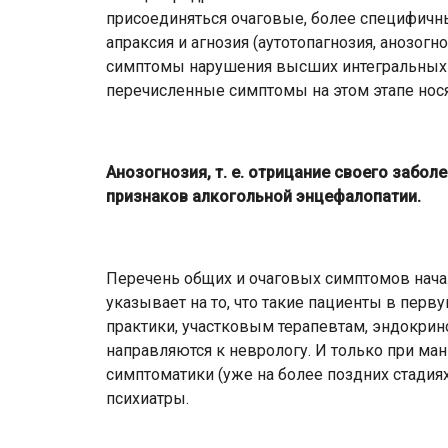
присоединяться очаговые, более специфичны
апраксия и агнозия (аутотопагнозия, анозогно
симптомы нарушения высших интегральных ф
перечисленные симптомы на этом этапе нося
Анозогнозия, т. е. отрицание своего забол
признаков алкогольной энцефалопатии.
Перечень общих и очаговых симптомов нач
указывает на то, что такие пациенты в пер
практики, участковым терапевтам, эндокри
направляются к неврологу. И только при ма
симптоматики (уже на более поздних стадия
психиатры.