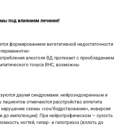
мы под влиянием лечения!
тся формированием вегетативной недостаточности
 перманентно-
отребления алкоголя ВД протекает с преобладанием
импатического тонуса ВНС, возможны
изуются двумя синдромами: нейроэндокринным и
 пациентов отмечаются расстройство аппетита
, нарушение схемы «сон/бодрствование», инверсия
и до импотенции). При нейротрофическом — сухость
омкость ногтей, гипер- и гипотрихоз (вплоть до