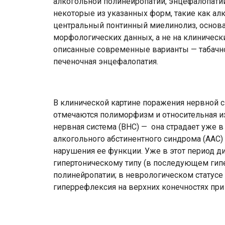
алкогольной полинейропатии, энцефалопатии
некоторые из указанных форм, такие как ал
центральный понтинный миелинолиз, основан
морфологических данных, а не на клиническ
описанные современные варианты — табачно
печеночная энцефалопатия.
В клинической картине поражения нервной 
отмечаются полиморфизм и относительная и
нервная система (ВНС) — она страдает уже в
алкогольного абстинентного синдрома (АА
нарушения ее функции. Уже в этот период д
гипертоническому типу (в последующем гипе
полинейропатии; в неврологическом статусе
гиперрефлексия на верхних конечностях при 