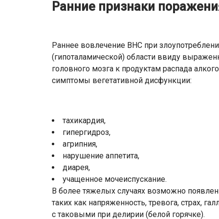
Ранние признаки поражени
Раннее вовлечение ВНС при злоупотреблен
(гипоталамической) области ввиду выражен
головного мозга к продуктам распада алког
симптомы вегетативной дисфункции:
тахикардия,
гипергидроз,
агрипния,
нарушение аппетита,
диарея,
учащенное мочеиспускание.
В более тяжелых случаях возможно появлен
таких как напряженность, тревога, страх, г
с таковыми при делирии (белой горячке).