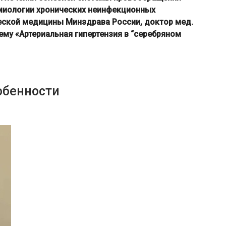
миологии хронических неинфекционных
еской медицины Минздрава России, доктор мед.
ему «Артериальная гипертензия в “серебряном
обенности