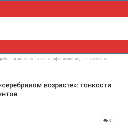
еребряном возрасте»: тонкости эффективного ведения пациентов
«серебряном возрасте»: тонкости
ентов
0