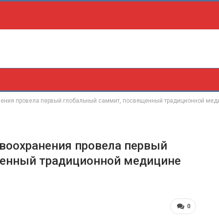
нения провела первый глобальный саммит, посвященный традиционной мед
воохранения провела первый
щенный традиционной медицине
0