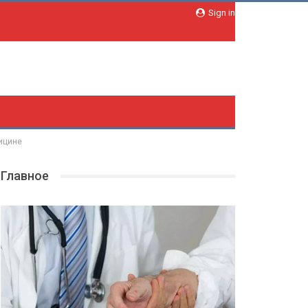
Sign in
ицине
Главное