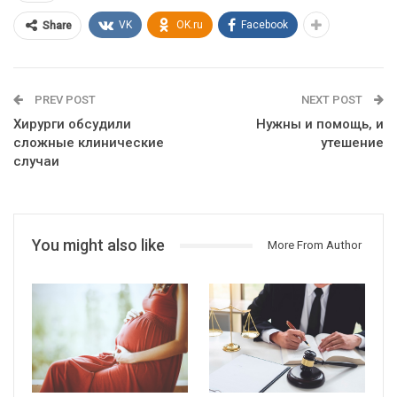
VK
OK.ru
Facebook
Share
PREV POST
NEXT POST
Хирурги обсудили
Нужны и помощь, и
сложные клинические
утешение
случаи
You might also like
More From Author