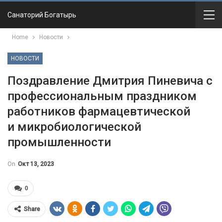
Санаторий Богатырь
Home
Новости
НОВОСТИ
Поздравление Дмитрия Пиневича с
профессиональным праздником
работников фармацевтической
и микробиологической
промышленности
On
Окт 13, 2023
0
Share