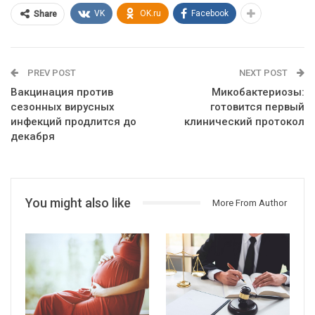
VK
OK.ru
Facebook
Share
PREV POST
NEXT POST
Вакцинация против
Микобактериозы:
сезонных вирусных
готовится первый
инфекций продлится до
клинический протокол
декабря
You might also like
More From Author