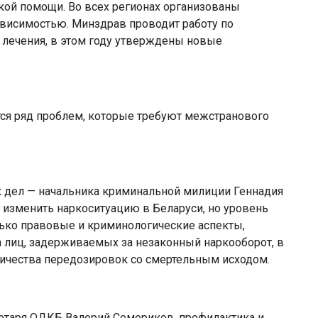
кой помощи. Во всех регионах организованы
ависимостью. Минздрав проводит работу по
лечения, в этом году утверждены новые
ется ряд проблем, которые требуют межстранового
х дел — начальника криминальной милиции Геннадия
 изменить наркоситуацию в Беларуси, но уровень
лько правовые и криминологические аспекты,
 лиц, задерживаемых за незаконный наркооборот, в
оличества передозировок со смертельным исходом.
ретаря ОДКБ Валерий Семериков, профилактика и