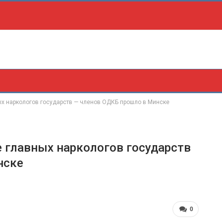
х наркологов государств — членов ОДКБ прошло в Минске
 главных наркологов государств
нске
0