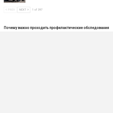
PREV
NEXT
1 of 397
Почему важно проходить профилактические обследования
Как сон влияет на здоровье, настроение и
работоспособность
Депрессия: признаки, причины и как помочь
Как сохранить активность и самостоятельность в пожилом
возрасте
Можно ли заряжать электромобиль дома: плюсы,
ограничения и практические советы
Почему большинство бытовых травм происходит рядом с
домом
Как сделать безопасный двор для детей и пожилых людей
В Беларуси усилили внимание к редким вирусным